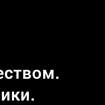
еством.
ики.